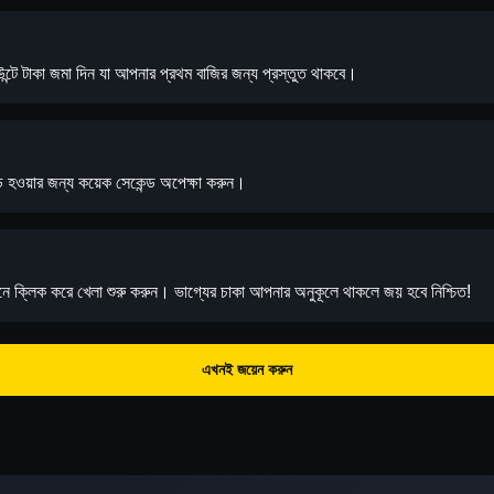
্টে টাকা জমা দিন যা আপনার প্রথম বাজির জন্য প্রস্তুত থাকবে।
লোড হওয়ার জন্য কয়েক সেকেন্ড অপেক্ষা করুন।
াটনে ক্লিক করে খেলা শুরু করুন। ভাগ্যের চাকা আপনার অনুকূলে থাকলে জয় হবে নিশ্চিত!
এখনই জয়েন করুন