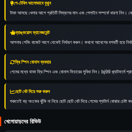
পে-টেবিল ভালোভাবে বুঝুন
টাকা আসছে খেলার আগে প্রতিটি সিম্বলের মান এবং পেলাইন সম্পর্কে ধারণা নিন। 
ব্যাঙ্করোল ম্যানেজমেন্ট
আপনার গেমিং বাজেট আগে থেকেই নির্ধারণ করুন। কখনো আবেগের বশবর্তী হয়ে নির্ধারি
ফ্রি স্পিন বোনাস ব্যবহার
গেমের মধ্যে থাকা ফ্রি স্পিন এবং বোনাস ফিচারের সুবিধা নিন। bj99 প্ল্যাটফর্মে 
ছোট বেট দিয়ে শুরু করুন
শুরুতেই বড় অংকের ঝুঁকি না নিয়ে ছোট ছোট বেট দিয়ে গেমের প্যাটার্ন বোঝার চেষ্ট
খেলোয়াড়দের রিভিউ