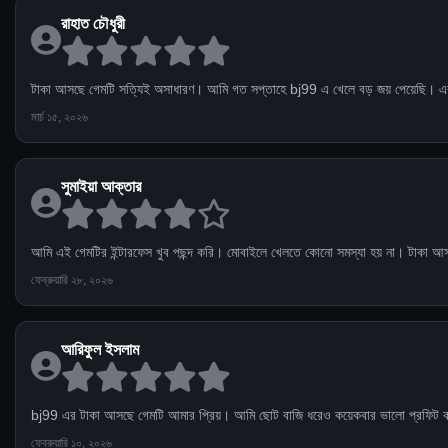
রাহাত চৌধুরী
টাকা আসছে গেমটি সত্যিই অসাধারণ। আমি গত সপ্তাহে bj99 এ খেলে বড় জয় পেয়েছি। এর গ্রা
মার্চ ১৫, ২০২৬
সুমাইয়া আক্তার
আমি এই গেমটির ইন্টারফেস খুব পছন্দ করি। মোবাইলে খেলতে কোনো সমস্যা হয় না। টাকা আস
ফেব্রুয়ারি ২৮, ২০২৬
আরিফুল ইসলাম
bj99 এর টাকা আসছে গেমটি আমার প্রিয়। আমি ছোট বাজি ধরেও কয়েকবার ভালো প্রফিট ক
ফেব্রুয়ারি ১০, ২০২৬