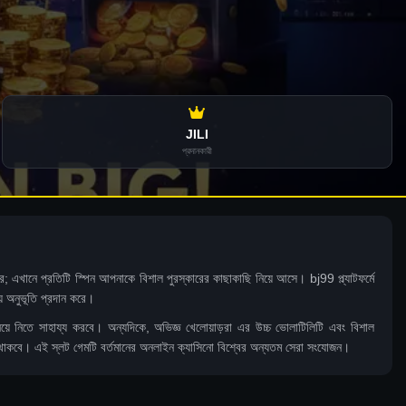
JILI
প্রদানকারী
 এখানে প্রতিটি স্পিন আপনাকে বিশাল পুরস্কারের কাছাকাছি নিয়ে আসে। bj99 প্ল্যাটফর্মে
় অনুভূতি প্রদান করে।
নিতে সাহায্য করবে। অন্যদিকে, অভিজ্ঞ খেলোয়াড়রা এর উচ্চ ভোলাটিলিটি এবং বিশাল
 থাকবে। এই স্লট গেমটি বর্তমানের অনলাইন ক্যাসিনো বিশ্বের অন্যতম সেরা সংযোজন।