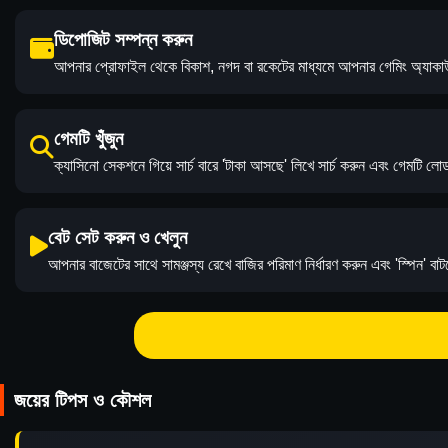
ডিপোজিট সম্পন্ন করুন
আপনার প্রোফাইল থেকে বিকাশ, নগদ বা রকেটের মাধ্যমে আপনার গেমিং অ্যাকাউন
গেমটি খুঁজুন
ক্যাসিনো সেকশনে গিয়ে সার্চ বারে 'টাকা আসছে' লিখে সার্চ করুন এবং গেমটি 
বেট সেট করুন ও খেলুন
আপনার বাজেটের সাথে সামঞ্জস্য রেখে বাজির পরিমাণ নির্ধারণ করুন এবং 'স্পিন' ব
জয়ের টিপস ও কৌশল