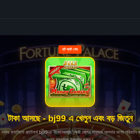
হট স্লট গেম
টাকা আসছে - bj99 এ খেলুন এবং বড় জিতুন
 নম্বর ক্যাসিনো প্ল্যাটফর্ম bj99-এ 'টাকা আসছে' স্লট গেমের মাধ্যমে আপনার ভাগ্য পরিবর্তন 
জয়ের সম্ভাবনা উপভোগ করুন।