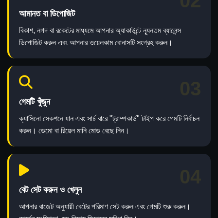
02
আমানত বা ডিপোজিট
বিকাশ, নগদ বা রকেটের মাধ্যমে আপনার অ্যাকাউন্টে ন্যূনতম ব্যালেন্স
ডিপোজিট করুন এবং আপনার ওয়েলকাম বোনাসটি সংগ্রহ করুন।
03
গেমটি খুঁজুন
ক্যাসিনো সেকশনে যান এবং সার্চ বারে "ট্রাম্পকার্ড" টাইপ করে গেমটি নির্বাচন
করুন। ডেমো বা রিয়েল মানি মোড বেছে নিন।
04
বেট সেট করুন ও খেলুন
আপনার বাজেট অনুযায়ী বেটের পরিমাণ সেট করুন এবং গেমটি শুরু করুন।