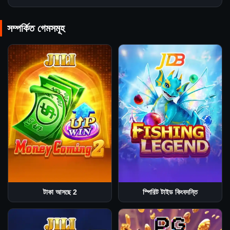
সম্পর্কিত গেমসমূহ
টাকা আসছে 2
স্পিরিট টাইড কিংবদন্তি