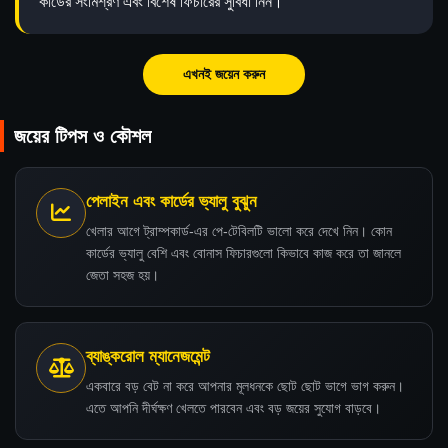
কার্ডের সংমিশ্রণ এবং বিশেষ ফিচারের সুবিধা নিন।
এখনই জয়েন করুন
জয়ের টিপস ও কৌশল
পেলাইন এবং কার্ডের ভ্যালু বুঝুন
খেলার আগে ট্রাম্পকার্ড-এর পে-টেবিলটি ভালো করে দেখে নিন। কোন
কার্ডের ভ্যালু বেশি এবং বোনাস ফিচারগুলো কিভাবে কাজ করে তা জানলে
জেতা সহজ হয়।
ব্যাঙ্করোল ম্যানেজমেন্ট
একবারে বড় বেট না করে আপনার মূলধনকে ছোট ছোট ভাগে ভাগ করুন।
এতে আপনি দীর্ঘক্ষণ খেলতে পারবেন এবং বড় জয়ের সুযোগ বাড়বে।