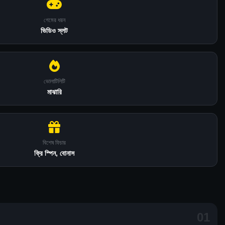
গেমের ধরন
ভিডিও স্লট
ভোলাটিলিটি
মাঝারি
বিশেষ ফিচার
ফ্রি স্পিন, বোনাস
01