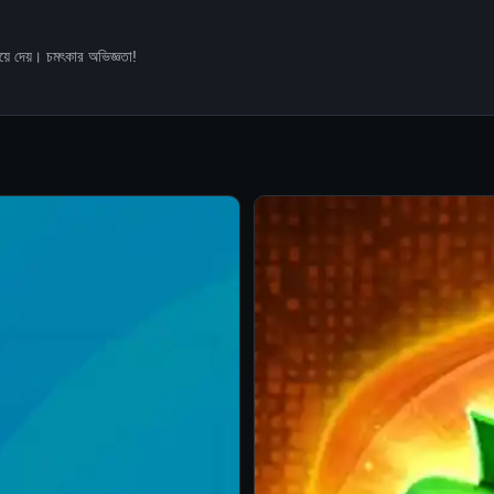
ে দেয়। চমৎকার অভিজ্ঞতা!