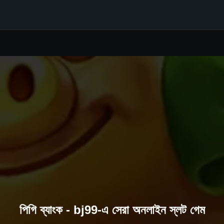
পিগি ব্যাংক - bj99-এ সেরা অনলাইন স্লট গেম