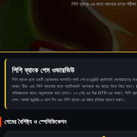
পিগি ব্যাংক-এর সাথে আপনার ভাগ্য পরীক্ষ
পিগি ব্যাংক গেম ওভারভিউ
পিগি ব্যাংক হলো একটি রোমাঞ্চকর অনলাইন স্লট গেম যা bj99 প্ল্যাটফর্মে খেলোয়াড়দের মধ
কয়েন, হীরা এবং পিগি ব্যাংকের মতো প্রতীকগুলি আপনাকে বড় জয়ের দিকে নিয়ে যাবে। 
অভিজ্ঞতাকে আরও আনন্দদায়ক করে তোলে। ৯৭.৫% এর উচ্চ RTP-এর কারণে, পিগি ব্যাংক ব
গেম। আজই bj99-এ যোগ দিন এবং পিগি ব্যাংক-এর মজার দুনিয়ায় প্রবেশ করুন।
গেমের বৈশিষ্ট্য ও স্পেসিফিকেশন