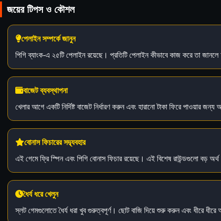
জয়ের টিপস ও কৌশল
পেলাইন সম্পর্কে জানুন
পিগি ব্যাংক-এ ২৫টি পেলাইন রয়েছে। প্রতিটি পেলাইন কীভাবে কাজ করে তা জানল
বাজেট ব্যবস্থাপনা
খেলার আগে একটি নির্দিষ্ট বাজেট নির্ধারণ করুন এবং হারানো টাকা ফিরে পাওয়ার জন্য
বোনাস ফিচারের সদ্ব্যবহার
এই গেমে ফ্রি স্পিন এবং পিগি বোনাস ফিচার রয়েছে। এই বিশেষ রাউন্ডগুলো বড় অর্
ধৈর্য ধরে খেলুন
স্লট গেমগুলোতে ধৈর্য ধরা খুব গুরুত্বপূর্ণ। ছোট বাজি দিয়ে শুরু করুন এবং ধীরে ধীরে