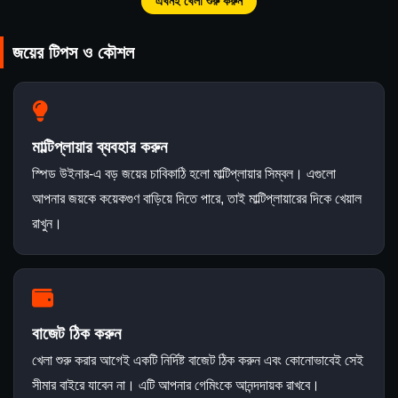
এখনই খেলা শুরু করুন
জয়ের টিপস ও কৌশল
মাল্টিপ্লায়ার ব্যবহার করুন
স্পিড উইনার-এ বড় জয়ের চাবিকাঠি হলো মাল্টিপ্লায়ার সিম্বল। এগুলো
আপনার জয়কে কয়েকগুণ বাড়িয়ে দিতে পারে, তাই মাল্টিপ্লায়ারের দিকে খেয়াল
রাখুন।
বাজেট ঠিক করুন
খেলা শুরু করার আগেই একটি নির্দিষ্ট বাজেট ঠিক করুন এবং কোনোভাবেই সেই
সীমার বাইরে যাবেন না। এটি আপনার গেমিংকে আনন্দদায়ক রাখবে।