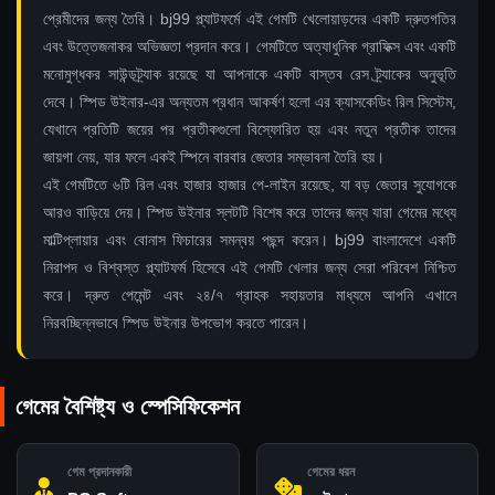
প্রেমীদের জন্য তৈরি। bj99 প্ল্যাটফর্মে এই গেমটি খেলোয়াড়দের একটি দ্রুতগতির
এবং উত্তেজনাকর অভিজ্ঞতা প্রদান করে। গেমটিতে অত্যাধুনিক গ্রাফিক্স এবং একটি
মনোমুগ্ধকর সাউন্ডট্র্যাক রয়েছে যা আপনাকে একটি বাস্তব রেস ট্র্যাকের অনুভূতি
দেবে। স্পিড উইনার-এর অন্যতম প্রধান আকর্ষণ হলো এর ক্যাসকেডিং রিল সিস্টেম,
যেখানে প্রতিটি জয়ের পর প্রতীকগুলো বিস্ফোরিত হয় এবং নতুন প্রতীক তাদের
জায়গা নেয়, যার ফলে একই স্পিনে বারবার জেতার সম্ভাবনা তৈরি হয়।
এই গেমটিতে ৬টি রিল এবং হাজার হাজার পে-লাইন রয়েছে, যা বড় জেতার সুযোগকে
আরও বাড়িয়ে দেয়। স্পিড উইনার স্লটটি বিশেষ করে তাদের জন্য যারা গেমের মধ্যে
মাল্টিপ্লায়ার এবং বোনাস ফিচারের সমন্বয় পছন্দ করেন। bj99 বাংলাদেশে একটি
নিরাপদ ও বিশ্বস্ত প্ল্যাটফর্ম হিসেবে এই গেমটি খেলার জন্য সেরা পরিবেশ নিশ্চিত
করে। দ্রুত পেমেন্ট এবং ২৪/৭ গ্রাহক সহায়তার মাধ্যমে আপনি এখানে
নিরবচ্ছিন্নভাবে স্পিড উইনার উপভোগ করতে পারেন।
গেমের বৈশিষ্ট্য ও স্পেসিফিকেশন
গেম প্রদানকারী
গেমের ধরন