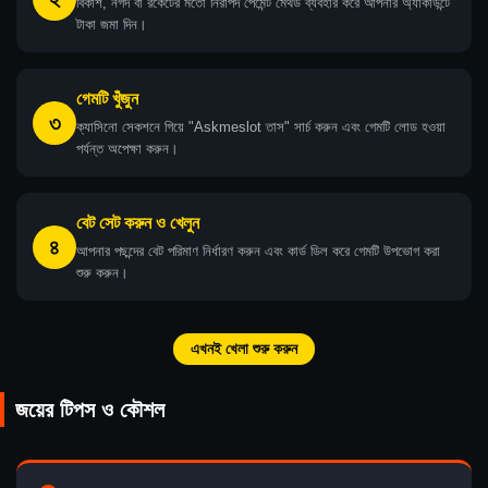
বিকাশ, নগদ বা রকেটের মতো নিরাপদ পেমেন্ট মেথড ব্যবহার করে আপনার অ্যাকাউন্টে
টাকা জমা দিন।
গেমটি খুঁজুন
৩
ক্যাসিনো সেকশনে গিয়ে "Askmeslot তাস" সার্চ করুন এবং গেমটি লোড হওয়া
পর্যন্ত অপেক্ষা করুন।
বেট সেট করুন ও খেলুন
৪
আপনার পছন্দের বেট পরিমাণ নির্ধারণ করুন এবং কার্ড ডিল করে গেমটি উপভোগ করা
শুরু করুন।
এখনই খেলা শুরু করুন
জয়ের টিপস ও কৌশল