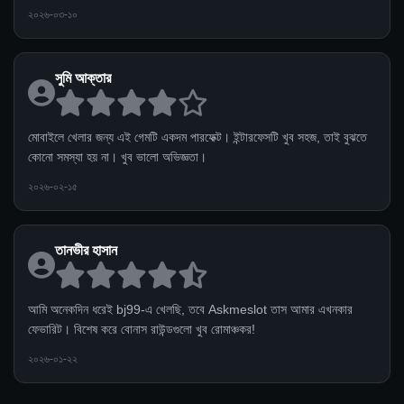
২০২৬-০৩-১০
সুমি আক্তার
মোবাইলে খেলার জন্য এই গেমটি একদম পারফেক্ট। ইন্টারফেসটি খুব সহজ, তাই বুঝতে
কোনো সমস্যা হয় না। খুব ভালো অভিজ্ঞতা।
২০২৬-০২-১৫
তানভীর হাসান
আমি অনেকদিন ধরেই bj99-এ খেলছি, তবে Askmeslot তাস আমার এখনকার
ফেভারিট। বিশেষ করে বোনাস রাউন্ডগুলো খুব রোমাঞ্চকর!
২০২৬-০১-২২