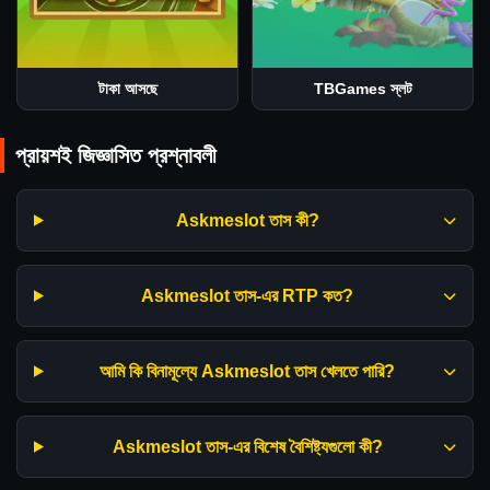
টাকা আসছে
TBGames স্লট
প্রায়শই জিজ্ঞাসিত প্রশ্নাবলী
Askmeslot তাস কী?
Askmeslot তাস-এর RTP কত?
আমি কি বিনামূল্যে Askmeslot তাস খেলতে পারি?
Askmeslot তাস-এর বিশেষ বৈশিষ্ট্যগুলো কী?