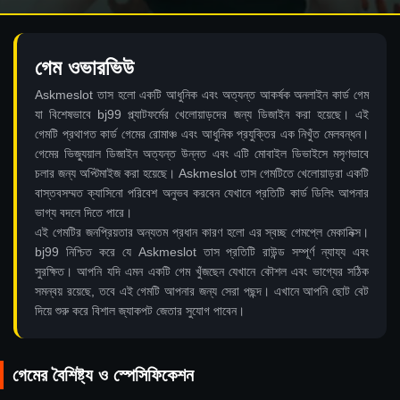
গেম ওভারভিউ
Askmeslot তাস হলো একটি আধুনিক এবং অত্যন্ত আকর্ষক অনলাইন কার্ড গেম
যা বিশেষভাবে bj99 প্ল্যাটফর্মের খেলোয়াড়দের জন্য ডিজাইন করা হয়েছে। এই
গেমটি প্রথাগত কার্ড গেমের রোমাঞ্চ এবং আধুনিক প্রযুক্তির এক নিখুঁত মেলবন্ধন।
গেমের ভিজ্যুয়াল ডিজাইন অত্যন্ত উন্নত এবং এটি মোবাইল ডিভাইসে মসৃণভাবে
চলার জন্য অপ্টিমাইজ করা হয়েছে। Askmeslot তাস গেমটিতে খেলোয়াড়রা একটি
বাস্তবসম্মত ক্যাসিনো পরিবেশ অনুভব করবেন যেখানে প্রতিটি কার্ড ডিলিং আপনার
ভাগ্য বদলে দিতে পারে।
এই গেমটির জনপ্রিয়তার অন্যতম প্রধান কারণ হলো এর স্বচ্ছ গেমপ্লে মেকানিক্স।
bj99 নিশ্চিত করে যে Askmeslot তাস প্রতিটি রাউন্ড সম্পূর্ণ ন্যায্য এবং
সুরক্ষিত। আপনি যদি এমন একটি গেম খুঁজছেন যেখানে কৌশল এবং ভাগ্যের সঠিক
সমন্বয় রয়েছে, তবে এই গেমটি আপনার জন্য সেরা পছন্দ। এখানে আপনি ছোট বেট
দিয়ে শুরু করে বিশাল জ্যাকপট জেতার সুযোগ পাবেন।
গেমের বৈশিষ্ট্য ও স্পেসিফিকেশন