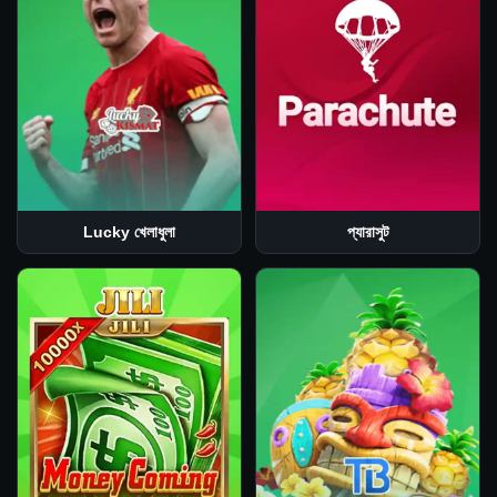
Lucky খেলাধুলা
প্যারাসুট