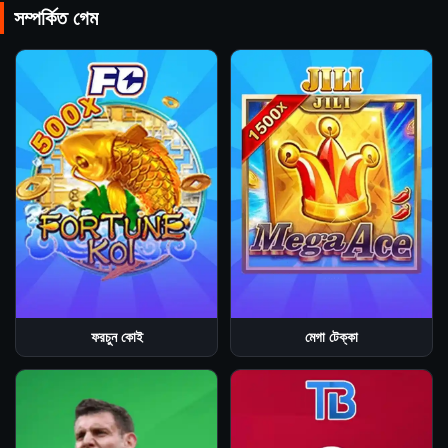
সম্পর্কিত গেম
ফরচুন কোই
মেগা টেক্কা