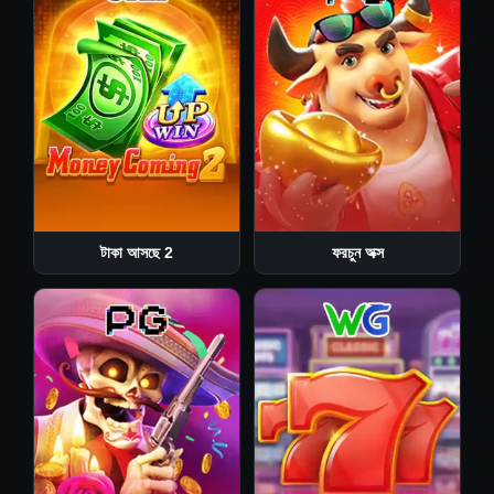
টাকা আসছে 2
ফরচুন অক্স