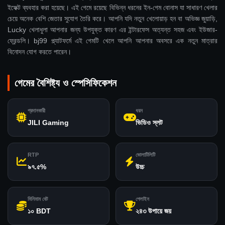
ইফেক্ট ব্যবহার করা হয়েছে। এই গেমে রয়েছে বিভিন্ন ধরনের ইন-গেম বোনাস যা সাধারণ খেলার
চেয়ে অনেক বেশি জেতার সুযোগ তৈরি করে। আপনি যদি নতুন খেলোয়াড় হন বা অভিজ্ঞ জুয়াড়ি,
Lucky খেলাধুলা আপনার জন্য উপযুক্ত কারণ এর ইন্টারফেস অত্যন্ত সহজ এবং ইউজার-
ফ্রেন্ডলি। bj99 প্ল্যাটফর্মে এই গেমটি খেলে আপনি আপনার অবসরে এক নতুন মাত্রার
বিনোদন যোগ করতে পারেন।
গেমের বৈশিষ্ট্য ও স্পেসিফিকেশন
প্রদানকারী
ধরন
JILI Gaming
ভিডিও স্লট
RTP
ভোলাটিলিটি
৯৭.৫%
উচ্চ
মিনিমাম বেট
পেলাইন
১০ BDT
২৪৩ উপায়ে জয়