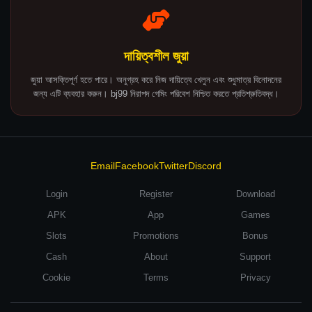
দায়িত্বশীল জুয়া
জুয়া আসক্তিপূর্ণ হতে পারে। অনুগ্রহ করে নিজ দায়িত্বে খেলুন এবং শুধুমাত্র বিনোদনের
জন্য এটি ব্যবহার করুন। bj99 নিরাপদ গেমিং পরিবেশ নিশ্চিত করতে প্রতিশ্রুতিবদ্ধ।
Email
Facebook
Twitter
Discord
Login
Register
Download
APK
App
Games
Slots
Promotions
Bonus
Cash
About
Support
Cookie
Terms
Privacy