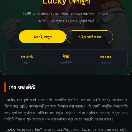
Lucky খেলাধুলা
bj99-এ বাংলাদেশের সেরা গেমিং রোমাঞ্চের অভিজ্ঞতা নিন এবং
প্রতিদিন বড় পুরস্কার জেতার সুযোগ পান!
এখনই খেলুন
সাইন আপ করুন
৯৭.৫%
উচ্চ
৫০০০x
RTP
ভোলাটিলিটি
সর্বোচ্চ জয়
গেম ওভারভিউ
Lucky খেলাধুলা হলো বাংলাদেশের অনলাইন ক্যাসিনো জগতের একটি অনন্য সংযোজন যা
বিশেষ করে bj99 ব্যবহারকারীদের জন্য ডিজাইন করা হয়েছে। এই গেমটি আধুনিক টেকনোলজি
এবং ক্লাসিক ক্যাসিনো ভাইবের এক নিখুঁত মিশ্রণ। গেমের গ্রাফিক্স অত্যন্ত উন্নত এবং
প্রতিটি স্পিন বা মুভ আপনাকে এক বাস্তবসম্মত জুয়া খেলার অনুভূতি প্রদান করবে।
Lucky খেলাধুলা-এর থিমটি অত্যন্ত আকর্ষণীয়, যেখানে উজ্জ্বল রঙ এবং রোমাঞ্চকর সাউন্ড