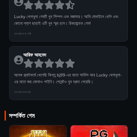
Lucky খেলাধুলা গেমটি খুব সিম্পল এবং মজাদার। আমি মোবাইলে খেলি এবং
কোনো ল্যাগ ছাড়াই এটি খুব স্মুথ চলে। রিকমেন্ডেড গেম!
২০২৬-০২-২৪
আরিফ আহমেদ
অনেক প্ল্যাটফর্মে খেলেছি কিন্তু bj99-এর মতো সার্ভিস আর Lucky খেলাধুলা-
এর মতো জয় কোথাও পাইনি। পেমেন্টও খুব দ্রুত পেয়েছি।
২০২৬-০৩-১৫
সম্পর্কিত গেম