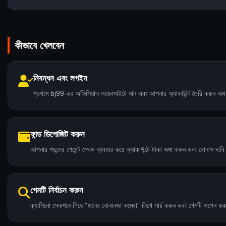
কীভাবে খেলবেন
নিবন্ধন এবং লগইন
প্রথমে bj99-এর অফিসিয়াল ওয়েবসাইটে যান এবং আপনার অ্যাকাউন্ট তৈরি করুন অ
ফান্ড ডিপোজিট করুন
আপনার পছন্দের পেমেন্ট মেথড ব্যবহার করে অ্যাকাউন্টে টাকা জমা করুন এবং বোনাস দাব
গেমটি নির্বাচন করুন
ক্যাসিনো সেকশনে গিয়ে "ফলের বোনানজা কম্বো" লিখে সার্চ করুন এবং গেমটি ওপেন ক