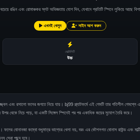
চেয়ে রঙিন এবং রোমাঞ্চকর স্লট অভিজ্ঞতায় যোগ দিন, যেখানে প্রতিটি স্পিনে লুকিয়ে আছে বিশ
এখনই খেলুন
সাইন আপ করুন
ভোল্টালিটি
উচ্চ
্বল এবং রসালো ফলের জগতে নিয়ে যায়। bj99 প্ল্যাটফর্মে এই গেমটি তার গতিশীল গেমপ্লে এ
বল উপর থেকে নিচে পড়ে, যা একটি সিঙ্গেল স্পিনেই পর পর একাধিক জয়ের সুযোগ তৈরি করে।
ী রাখে। ফলের বোনানজা কম্বো শুধুমাত্র ভাগ্যের খেলা নয়, বরং এর কৌশলগত বোনাস রাউন্ড এবং ম
্য সেরা পছন্দ হবে।