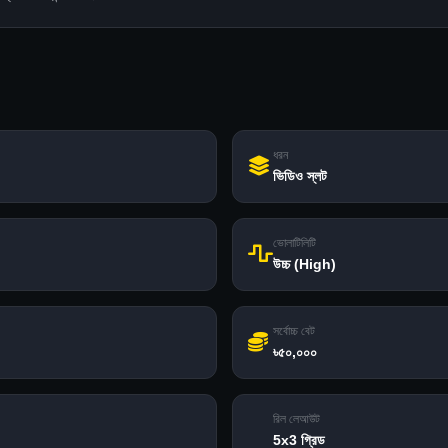
ধরন
ভিডিও স্লট
ভোলাটিলিটি
উচ্চ (High)
সর্বোচ্চ বেট
৳৫০,০০০
রিল লেআউট
5x3 গ্রিড