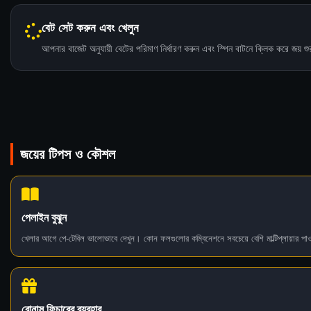
বেট সেট করুন এবং খেলুন
আপনার বাজেট অনুযায়ী বেটের পরিমাণ নির্ধারণ করুন এবং স্পিন বাটনে ক্লিক করে জয় শ
জয়ের টিপস ও কৌশল
পেলাইন বুঝুন
খেলার আগে পে-টেবিল ভালোভাবে দেখুন। কোন ফলগুলোর কম্বিনেশনে সবচেয়ে বেশি মাল্টিপ্লায়ার পা
বোনাস ফিচারের ব্যবহার