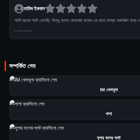
তামিম ইকবাল
আমি অনেক স্লট খেলেছি, কিন্তু ফলের বোনানজা কম্বো-এর মতো কম্বো মেকানিক্স অন্য ক
২০২৬-০৬-০৫
সম্পর্কিত গেম
IM খেলাধুলা
পাশা
সুপার ফলের স্লট