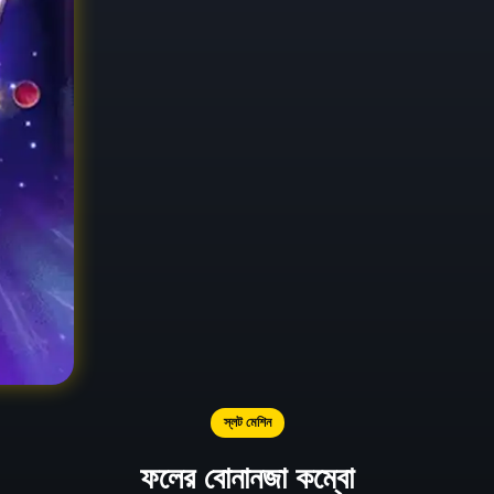
স্লট মেশিন
ফলের বোনানজা কম্বো