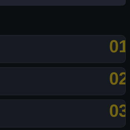
01
02
03