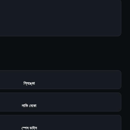
প্লিঙ্কো
লাকি নেকো
স্পেস ডাইস