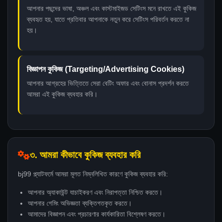
আপনার পছন্দের ভাষা, অঞ্চল এবং কাস্টমাইজড সেটিংস মনে রাখতে এই কুকিজ
ব্যবহৃত হয়, যাতে প্রতিবার আপনাকে নতুন করে সেটিংস পরিবর্তন করতে না
হয়।
বিজ্ঞাপন কুকিজ (Targeting/Advertising Cookies)
আপনার আগ্রহের ভিত্তিতে সেরা বেটিং অফার এবং বোনাস প্রদর্শন করতে
আমরা এই কুকিজ ব্যবহার করি।
৩. আমরা কীভাবে কুকিজ ব্যবহার করি
bj99 প্ল্যাটফর্মে আমরা মূলত নিম্নলিখিত কারণে কুকিজ ব্যবহার করি:
আপনার অ্যাকাউন্ট যাচাইকরণ এবং নিরাপত্তা নিশ্চিত করতে।
আপনার গেমিং অভিজ্ঞতা ব্যক্তিগতকৃত করতে।
আমাদের বিজ্ঞাপন এবং প্রচারণার কার্যকারিতা বিশ্লেষণ করতে।