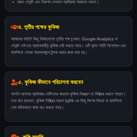
দ্রুত পেমেন্ট এবং নিরাপদ লেনদেন প্রক্রিয়া সহজতর করতে।
৪. তৃতীয় পক্ষের কুকিজ
আমাদের সাইটে কিছু নির্ভরযোগ্য তৃতীয় পক্ষ (যেমন: Google Analytics বা
পেমেন্ট গেটওয়ে প্রদানকারী) কুকিজ সেট করতে পারে। এটি মূলত সাইট বিশ্লেষণ এবং
ক্যাসিনো গেমের পারফরম্যান্স ট্র্যাক করার জন্য করা হয়।
৫. কুকিজ কীভাবে পরিচালনা করবেন
আপনি আপনার ব্রাউজার সেটিংসের মাধ্যমে কুকিজ নিয়ন্ত্রণ বা নিষ্ক্রিয় করতে পারেন।
তবে মনে রাখবেন, কুকিজ নিষ্ক্রিয় করলে bj99-এর কিছু বিশেষ ফিচার বা ক্যাসিনো
গেম সঠিকভাবে কাজ নাও করতে পারে।