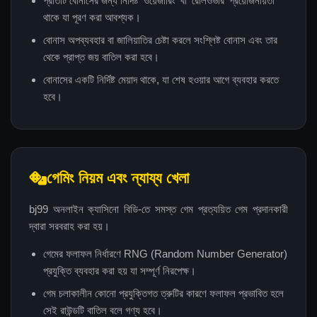
প্রতিটি বোনাসের জন্য নির্দিষ্ট 'ওয়েজারিং' বা 'রোলওভার' প্রয়োজনীয়তা
থাকে যা পূরণ করা আবশ্যক।
বোনাস অপব্যবহার বা জালিয়াতির চেষ্টা করলে সংশ্লিষ্ট বোনাস এবং তার
থেকে প্রাপ্ত জয় বাতিল করা হবে।
বোনাসের একটি নির্দিষ্ট মেয়াদ থাকে, যা শেষ হওয়ার আগে ব্যবহার করতে
হবে।
গেমিং নিয়ম এবং ন্যায্য খেলা
bj99 অনলাইন ক্যাসিনো বিডি-তে সমস্ত গেম প্রত্যয়িত গেম প্রদানকারী
দ্বারা সরবরাহ করা হয়।
গেমের ফলাফল নির্ধারণে RNG (Random Number Generator)
প্রযুক্তি ব্যবহার করা হয় যা সম্পূর্ণ নিরপেক্ষ।
গেম চলাকালীন কোনো প্রযুক্তিগত ত্রুটির কারণে ফলাফল প্রভাবিত হলে
সেই রাউন্ডটি বাতিল বলে গণ্য হবে।