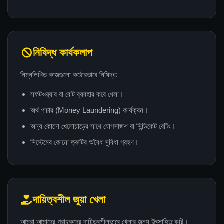
নিষিদ্ধ কার্যকলাপ
নিম্নলিখিত কাজগুলো কঠোরভাবে নিষিদ্ধ:
সফটওয়্যার বা বোট ব্যবহার করে খেলা।
অর্থ পাচার (Money Laundering) কার্যক্রম।
অন্য কোনো খেলোয়াড়ের সাথে যোগসাজশ বা সিন্ডিকেট বেটিং।
সিস্টেমের কোনো ত্রুটির অবৈধ সুবিধা গ্রহণ।
দায়িত্বশীল জুয়া খেলা
আমরা আমাদের গ্রাহকদের দায়িত্বশীলভাবে খেলার জন্য উৎসাহিত করি।