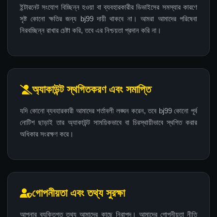
ইন্টারনেট সংযোগ বিচ্ছিন্ন হওয়া বা ব্যবহারকারীর ডিভাইসের সমস্যার কারণে
সৃষ্ট কোনো ক্ষতির জন্য bj99 দায়ী থাকবে না। আমরা আমাদের পরিষেবা
নিরবচ্ছিন্ন রাখার চেষ্টা করি, তবে এর নিশ্চয়তা প্রদান করি না।
অ্যাকাউন্ট স্থগিতকরণ এবং সমাপ্তি
যদি কোনো ব্যবহারকারী আমাদের শর্তাবলী লঙ্ঘন করেন, তবে bj99 কোনো পূর্ব
নোটিশ ছাড়াই তার অ্যাকাউন্ট সাময়িকভাবে বা চিরস্থায়ীভাবে স্থগিত করার
অধিকার সংরক্ষণ করে।
গোপনীয়তা এবং তথ্য সুরক্ষা
আপনার ব্যক্তিগত তথ্য আমাদের কাছে নিরাপদ। আমাদের গোপনীয়তা নীতি