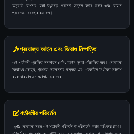
অনুযায়ী আপনার ডেটা শুধুমাত্র পরিষেবা উন্নত করার কাজে এবং আইনি
প্রয়োজনে ব্যবহার করা হয়।
প্রযোজ্য আইন এবং বিরোধ নিষ্পত্তি
এই শর্তাবলী প্রচলিত অনলাইন গেমিং আইন দ্বারা পরিচালিত হবে। যেকোনো
বিরোধের ক্ষেত্রে, প্রথমত আলোচনার মাধ্যমে এবং পরবর্তীতে নির্ধারিত সালিশি
ব্যবস্থার মাধ্যমে সমাধান করা হবে।
শর্তাবলীর পরিবর্তন
bj99 যেকোনো সময় এই শর্তাবলী পরিবর্তন বা পরিমার্জন করার অধিকার রাখে।
পরিবর্তনের পর আমাদের সাইট ব্যবহার অব্যাহত রাখলে তা আপনার নতুন