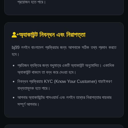
প্রয়োজন হতে পারে।
অ্যাকাউন্ট নিবন্ধন এবং নিরাপত্তা
bj99 লগইন বাংলাদেশ প্রক্রিয়ার জন্য আপনাকে সঠিক তথ্য প্রদান করতে
হবে।
প্রতিজন ব্যক্তির জন্য শুধুমাত্র একটি অ্যাকাউন্ট অনুমোদিত। একাধিক
অ্যাকাউন্ট থাকলে তা বন্ধ করে দেওয়া হবে।
নিবন্ধন প্রক্রিয়ায় KYC (Know Your Customer) যাচাইকরণ
বাধ্যতামূলক হতে পারে।
আপনার অ্যাকাউন্টের পাসওয়ার্ড এবং লগইন তথ্যের নিরাপত্তার দায়ভার
সম্পূর্ণ আপনার।