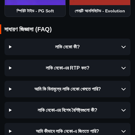
স্পিরিট টাইড - PG Soft
পেনাল্টি আনলিমিটেড - Evolution
সাধারণ জিজ্ঞাসা (FAQ)
লাকি নেকো কী?
লাকি নেকো-এর RTP কত?
আমি কি বিনামূল্যে লাকি নেকো খেলতে পারি?
লাকি নেকো-এর বিশেষ বৈশিষ্ট্যগুলো কী?
আমি কীভাবে লাকি নেকো-এ জিততে পারি?