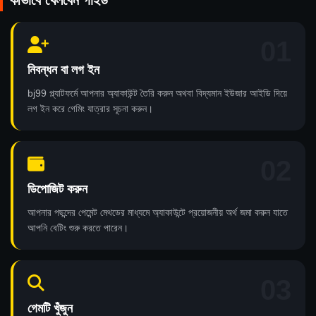
কীভাবে খেলবেন গাইড
01
নিবন্ধন বা লগ ইন
bj99 প্ল্যাটফর্মে আপনার অ্যাকাউন্ট তৈরি করুন অথবা বিদ্যমান ইউজার আইডি দিয়ে
লগ ইন করে গেমিং যাত্রার সূচনা করুন।
02
ডিপোজিট করুন
আপনার পছন্দের পেমেন্ট মেথডের মাধ্যমে অ্যাকাউন্টে প্রয়োজনীয় অর্থ জমা করুন যাতে
আপনি বেটিং শুরু করতে পারেন।
03
গেমটি খুঁজুন